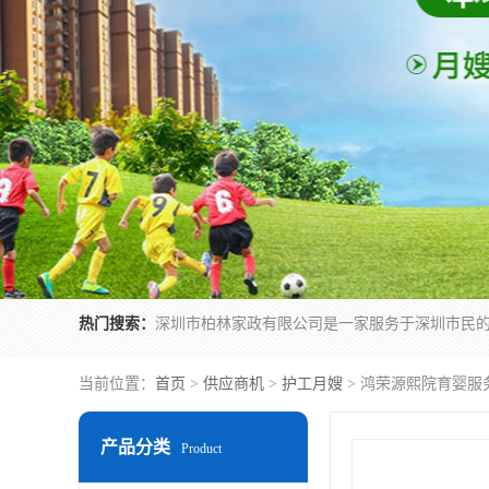
热门搜索：
当前位置：
首页
>
供应商机
>
护工月嫂
> 鸿荣源熙院育婴服
产品分类
Product