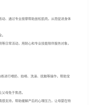
活动、通过专业按摩帮助放松肌肉，从而促进身体
全。
厕等日常活动，用耐心和专业技能陪伴服务对象，
够熟练进行喂奶、拍嗝、洗澡、抚触等操作，帮助宝
让父母免于焦虑。
情感支持，帮助缓解产后的心理压力，让母婴在特