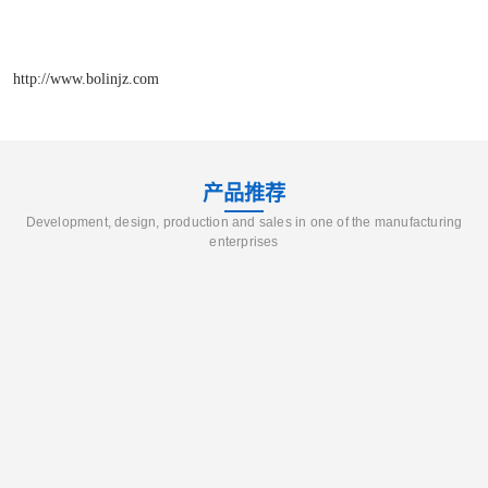
http://www.bolinjz.com
产品推荐
Development, design, production and sales in one of the manufacturing
enterprises