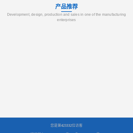
产品推荐
Development, design, production and sales in one of the manufacturing
enterprises
您是第
423332
位访客