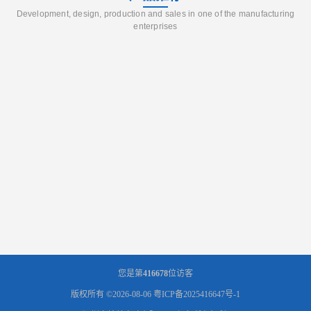
Development, design, production and sales in one of the manufacturing
enterprises
您是第
416678
位访客
版权所有 ©2026-08-06
粤ICP备2025416647号-1