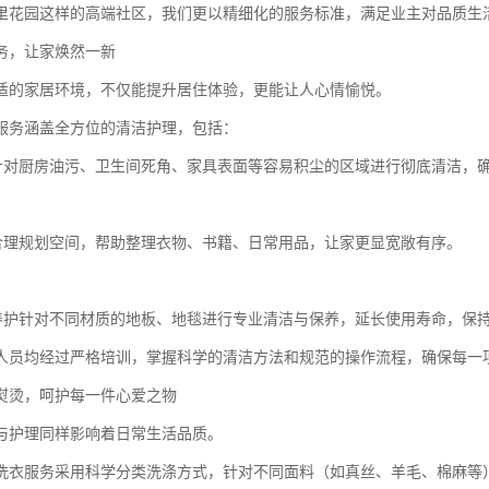
里花园这样的高端社区，我们更以精细化的服务标准，满足业主对品质生
务，让家焕然一新
适的家居环境，不仅能提升居住体验，更能让人心情愉悦。
服务涵盖全方位的清洁护理，包括：
洁针对厨房油污、卫生间死角、家具表面等容易积尘的区域进行彻底清洁，
纳合理规划空间，帮助整理衣物、书籍、日常用品，让家更显宽敞有序。
板养护针对不同材质的地板、地毯进行专业清洁与保养，延长使用寿命，保
人员均经过严格培训，掌握科学的清洁方法和规范的操作流程，确保每一
熨烫，呵护每一件心爱之物
与护理同样影响着日常生活品质。
洗衣服务采用科学分类洗涤方式，针对不同面料（如真丝、羊毛、棉麻等