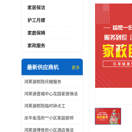
家居保洁
护工月嫂
家庭保姆
家政服务
最新供应商机
更多
鸿荣源熙院月嫂服务
鸿荣源壹城中心花园家居保洁
鸿荣源熙院临时钟点工
龙华金茂府**小区家庭厨师
鸿荣源博誉府小区酒店保洁