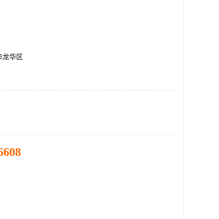
市龙华区
6608