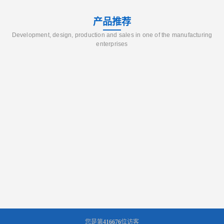
产品推荐
Development, design, production and sales in one of the manufacturing
enterprises
您是第
416676
位访客