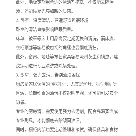
此外，地板定期用合适的清洁剂拖洗，不仅能去除污
渍，还能恢复光亮如新的质感。
2. 卧室：深度清洁，营造舒适睡眠环境
卧室的清洁直接影响睡眠质量。
床单、被罩等床上用品需要定期更换和清洗，而床底、
衣柜顶部等容易被忽视的角落也要彻底清扫。
此外，窗帘、地毯等布艺家具容易吸附灰尘和螨虫，建
议定期进行专业清洗或除螨处理。
3. 厨房：强力去污，告别油渍困扰
厨房是家居保洁的“重灾区”，尤其是炉灶、抽油烟机等
区域，长期积累的油污不仅影响美观，还可能引发安全
隐患。
专业的厨房清洁需要使用强力去污剂，配合高温蒸汽或
专业刷具，才能彻底去除顽固油渍。
同时，橱柜内部也要定期整理和擦拭，确保餐具和食材