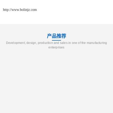
http://www.bolinjz.com
产品推荐
Development, design, production and sales in one of the manufacturing
enterprises