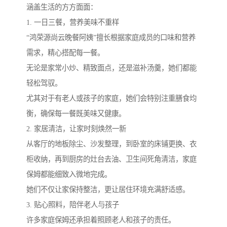
涵盖生活的方方面面：
1. 一日三餐，营养美味不重样
“鸿荣源尚云晚餐阿姨”擅长根据家庭成员的口味和营养
需求，精心搭配每一餐。
无论是家常小炒、精致面点，还是滋补汤羹，她们都能
轻松驾驭。
尤其对于有老人或孩子的家庭，她们会特别注重膳食均
衡，确保每一餐既美味又健康。
2. 家居清洁，让家时刻焕然一新
从客厅的地板除尘、沙发整理，到卧室的床铺更换、衣
柜收纳，再到厨房的灶台去油、卫生间死角清洁，家庭
保姆都能细致入微地完成。
她们不仅让家保持整洁，更让居住环境充满舒适感。
3. 贴心照料，陪伴老人与孩子
许多家庭保姆还承担着照顾老人和孩子的责任。