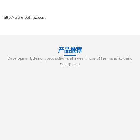
http://www.bolinjz.com
产品推荐
Development, design, production and sales in one of the manufacturing
enterprises