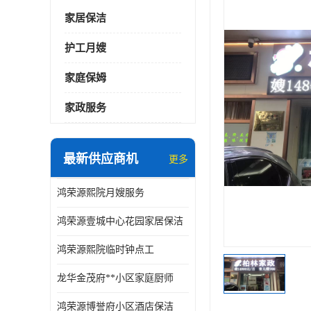
家居保洁
护工月嫂
家庭保姆
家政服务
最新供应商机
更多
鸿荣源熙院月嫂服务
鸿荣源壹城中心花园家居保洁
鸿荣源熙院临时钟点工
龙华金茂府**小区家庭厨师
鸿荣源博誉府小区酒店保洁