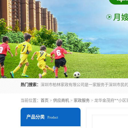
热门搜索：
当前位置：
首页
>
供应商机
>
家政服务
> 龙华金茂府**小
产品分类
Product