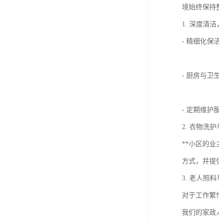
境始终保持
1. 深度清
- 精细化
- 厨房与
- 定期维
2. 衣物洗
**小区的
方式，并提
3. 老人照
对于工作繁
我们的家政