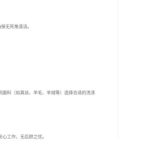
确保无死角清洁。
同面料（如真丝、羊毛、羊绒等）选择合适的洗涤
安心工作，无后顾之忧。