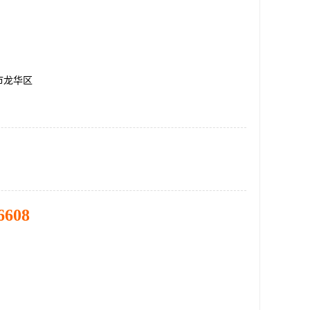
市龙华区
6608