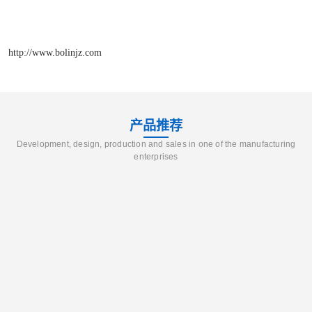
http://www.bolinjz.com
产品推荐
Development, design, production and sales in one of the manufacturing
enterprises