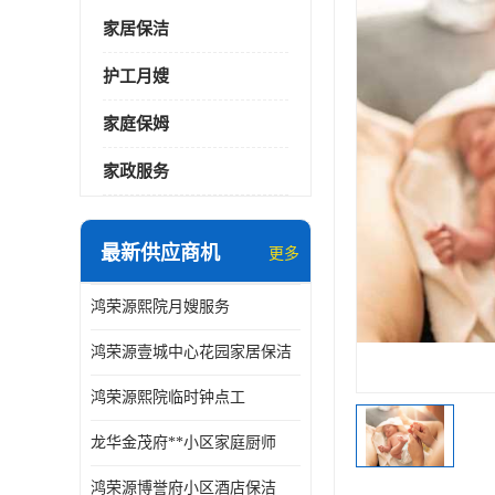
家居保洁
护工月嫂
家庭保姆
家政服务
最新供应商机
更多
鸿荣源熙院月嫂服务
鸿荣源壹城中心花园家居保洁
鸿荣源熙院临时钟点工
龙华金茂府**小区家庭厨师
鸿荣源博誉府小区酒店保洁