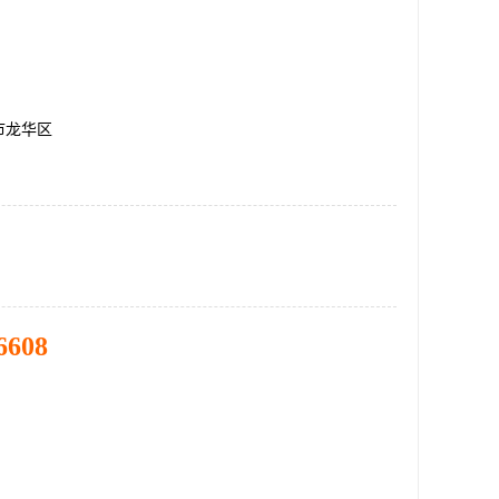
市龙华区
6608