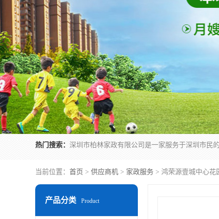
热门搜索：
当前位置：
首页
>
供应商机
>
家政服务
> 鸿荣源壹城中心花
产品分类
Product