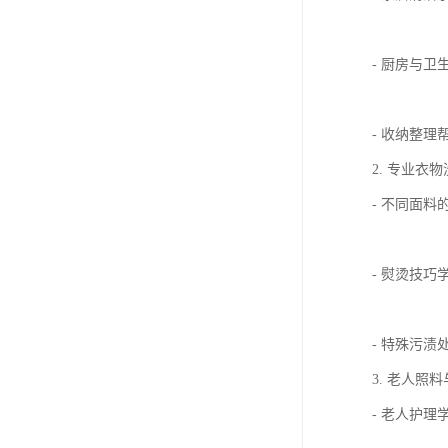
- 厨房与
- 收纳整
2. 专业衣
- 不同面
- 熨烫技
- 特殊污
3. 老人照
- 老人护