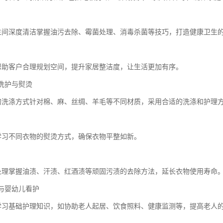
卫生间深度清洁掌握油污去除、霉菌处理、消毒杀菌等技巧，打造健康卫生
理帮助客户合理规划空间，提升家居整洁度，让生活更加有序。
物洗护与熨烫
料的洗涤方式针对棉、麻、丝绸、羊毛等不同材质，采用合适的洗涤和护理
巧学习不同衣物的熨烫方式，确保衣物平整如新。
渍处理掌握油渍、汗渍、红酒渍等顽固污渍的去除方法，延长衣物使用寿命
料与婴幼儿看护
理学习基础护理知识，如协助老人起居、饮食照料、健康监测等，提高老人