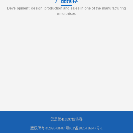
产品推荐
Development, design, production and sales in one of the manufacturing
enterprises
您是第
418597
位访客
版权所有 ©2026-08-07
粤ICP备2025416647号-1