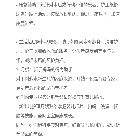
- 康复辅助训练针对术后或行动不便的患者，护工能协
助进行肢体活动、按摩放松肌肉，促进血液循环，加速
康复进程。
- 生活起居照料从喂饭、协助如厕到定时翻身、清洁护
理，护工以细致入微的服务，让患者感受到尊重与关
怀，减轻家属的照护负担。
2. 月嫂：新手妈妈的得力助手
对于刚迎来新生儿的家庭来说，月嫂不仅是育婴专家，
更是产后妈妈的贴心守护者。
她们的专业服务让新手父母轻松应对育儿挑战。
- 新生儿护理月嫂熟练掌握婴儿喂养、拍嗝、洗澡、抚
触等技能，帮助宝宝健康成长。
同时，她们能科学应对黄疸、红臀等常见问题，减少新
手父母的焦虑。