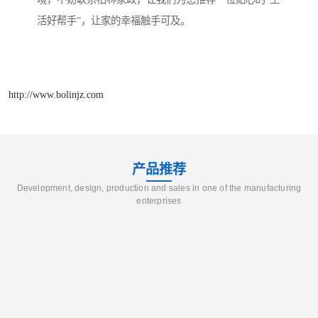
活好帮手”，让家的幸福触手可及。
http://www.bolinjz.com
产品推荐
Development, design, production and sales in one of the manufacturing
enterprises