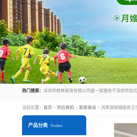
热门搜索：
当前位置：
首页
>
供应商机
>
家居保洁
> 鸿荣源观城厨房卫
产品分类
Product