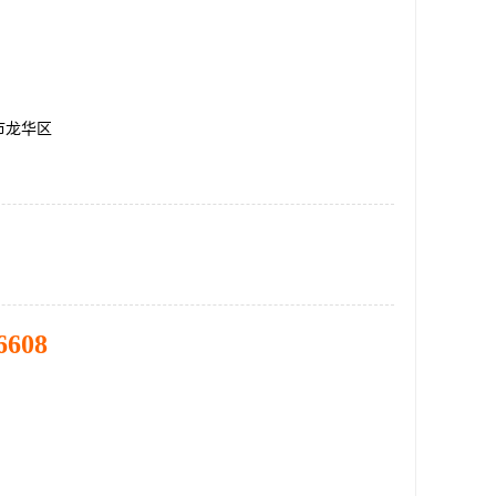
市龙华区
6608