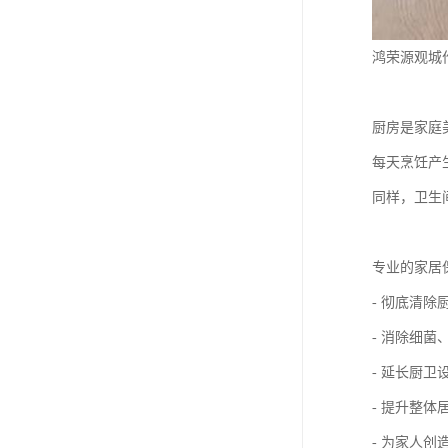
鸿荣源观城
厨房是家庭
每天烹饪产
同样，卫生
专业的家居
- 彻底清
- 消除细
- 延长厨卫
- 提升整体
- 为家人