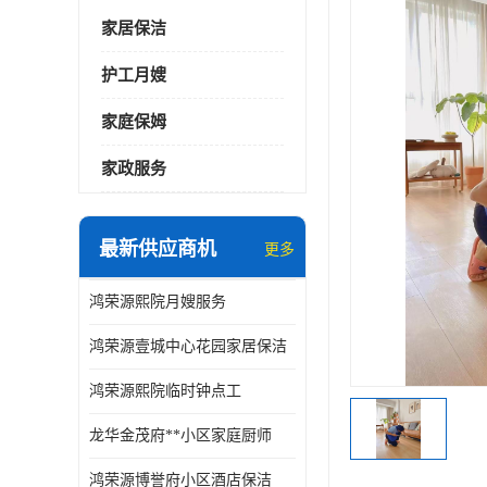
家居保洁
护工月嫂
家庭保姆
家政服务
最新供应商机
更多
鸿荣源熙院月嫂服务
鸿荣源壹城中心花园家居保洁
鸿荣源熙院临时钟点工
龙华金茂府**小区家庭厨师
鸿荣源博誉府小区酒店保洁