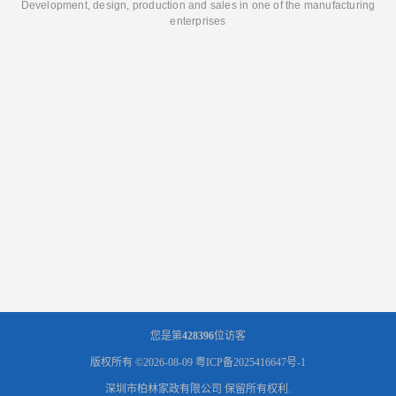
Development, design, production and sales in one of the manufacturing
enterprises
您是第
428396
位访客
版权所有 ©2026-08-09
粤ICP备2025416647号-1
深圳市柏林家政有限公司
保留所有权利.