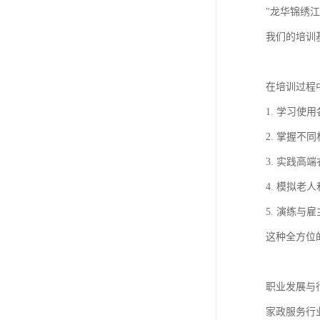
"龙华锦绣
我们的培训
在培训过程
1. 学习使
2. 掌握不
3. 实践高
4. 模拟老
5. 演练与
这种全方位
职业发展与
家政服务行