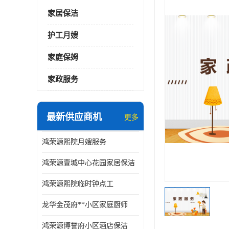
家居保洁
护工月嫂
家庭保姆
家政服务
最新供应商机
更多
鸿荣源熙院月嫂服务
鸿荣源壹城中心花园家居保洁
鸿荣源熙院临时钟点工
龙华金茂府**小区家庭厨师
鸿荣源博誉府小区酒店保洁