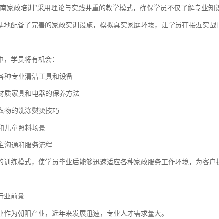
江南家政培训"采用理论与实践并重的教学模式，确保学员不仅了解专业知
基地配备了完善的家政实训设施，模拟真实家庭环境，让学员在接近实战
中，学员将有机会：
用各种专业清洁工具和设备
同材质家具和电器的保养方法
端衣物的洗涤熨烫技巧
人和儿童照料场景
雇主沟通和服务流程
的训练模式，使学员毕业后能够迅速适应各种家政服务工作环境，为客户
行业前景
业作为朝阳产业，近年来发展迅速，专业人才需求量大。