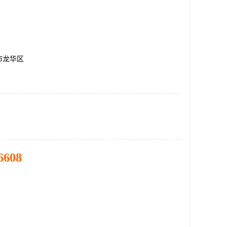
市龙华区
6608