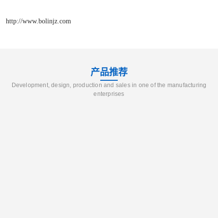
http://www.bolinjz.com
产品推荐
Development, design, production and sales in one of the manufacturing
enterprises