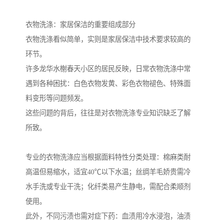
衣物洗涤：家居保洁的重要组成部分
衣物洗涤看似简单，实则是家居保洁中技术要求较高的
环节。
许多龙华水榭春天小区的居民反映，日常衣物洗涤中常
遇到各种困扰：白色衣物发黄、彩色衣物褪色、特殊面
料变形等问题频发。
这些问题的背后，往往是对衣物洗涤专业知识缺乏了解
所致。
专业的衣物洗涤应当根据面料特性分类处理：棉麻类耐
高温但易缩水，适宜40℃以下水温；丝绸羊毛娇贵需冷
水手洗或专业干洗；化纤类易产生静电，需配合柔顺剂
使用。
此外，不同污渍也需对症下药：血渍用冷水浸泡，油渍