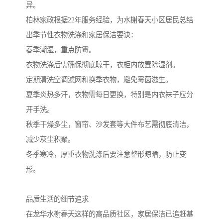
异。
柏林家政根据22年服务经验，为水榭春天小区居民总结
出季节性衣物洗涤和家居保洁要诀：
春季潮湿，重点防霉。
衣物洗涤后需确保彻底晾干，衣柜内放置除湿剂。
定期清洗空调滤网和换季衣物，避免霉菌滋生。
夏季炎热多汗，衣物需每日更换，特别是内衣袜子应分
开手洗。
秋季干燥多尘，窗帘、沙发套等大件布艺需彻底清洁，
减少灰尘积聚。
冬季寒冷，厚重衣物洗涤后要注意整形晾晒，防止变
形。
品质生活的细节追求
在龙华水榭春天这样的高品质社区，家居保洁已追赶基