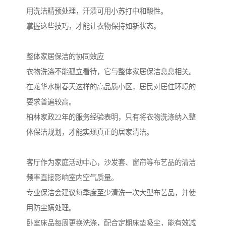
用洗洁精预处理，汗渍可用小苏打中和酸性。
掌握这些技巧，才能让衣物保持如新状态。
整体家居保洁的协同效应
衣物洗涤不能孤立看待，它与整体家居保洁息息相关。
在龙华水榭春天这样的高品质小区，居民对居住环境的
要求普遍较高。
柏林家政22年的服务经验表明，只有将衣物洗涤纳入整
体保洁规划，才能实现真正的居家清洁。
客厅作为家庭活动中心，沙发套、窗帘等布艺品的清洁
频率直接影响室内空气质量。
专业保洁会建议每季度至少清洗一次大型布艺品，并使
用防尘螨处理。
卧室床品每周更换洗涤，配合定期床垫吸尘，能有效减