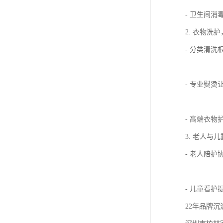
- 卫生间
2. 衣物洗
- 分类清
- 专业熨
- 高端衣
3. 老人与
- 老人陪
- 儿童看
22年品牌