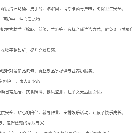
消毒深度清洁马桶、洗手台、淋浴间，消除细菌与异味，确保卫生安全。
护，呵护每一件心爱之物
洗根据衣物材质（棉麻、丝绸、羊毛等）选择合适洗涤方式，避免变形或褪
烫让衣物平整如新，提升穿着质感。
物护理针对奢侈品包包、真丝制品等提供专业养护服务。
儿童照护，让家人更安心
护协助日常起居、饮食照料、健康监测，让子女无后顾之忧。
护提供安全、贴心的陪伴，辅导作业、安排娱乐活动，让孩子快乐成长。
沉淀，值得信赖的家政专家