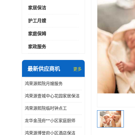
家居保洁
护工月嫂
家庭保姆
家政服务
最新供应商机
更多
鸿荣源熙院月嫂服务
鸿荣源壹城中心花园家居保洁
鸿荣源熙院临时钟点工
龙华金茂府**小区家庭厨师
鸿荣源博誉府小区酒店保洁