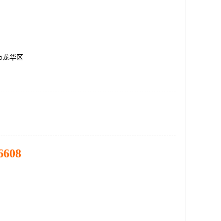
市龙华区
6608