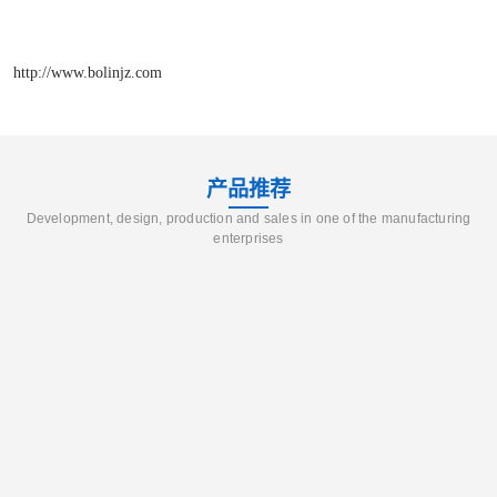
http://www.bolinjz.com
产品推荐
Development, design, production and sales in one of the manufacturing
enterprises