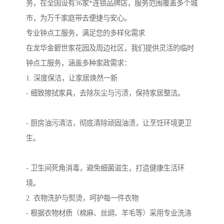
务，在全国设有36家*连锁品牌店，服务范围覆盖多个城
市，为万千家庭带去便捷与安心。
专业钟点工服务，满足您的多样化需求
在龙华金碧世家花园及周边社区，我们提供灵活的临时
钟点工服务，涵盖多种家政需求：
1. 深度保洁，让家居焕然一新
- 细致擦拭家具，去除灰尘与污渍，保持家居整洁。
- 厨房油污清洁，彻底清除顽固油渍，让烹饪环境更卫
生。
- 卫生间死角消毒，避免细菌滋生，打造健康生活环
境。
2. 衣物洗护与熨烫，呵护每一件衣物
- 根据衣物材质（棉麻、丝绸、羊毛等）采用专业洗涤