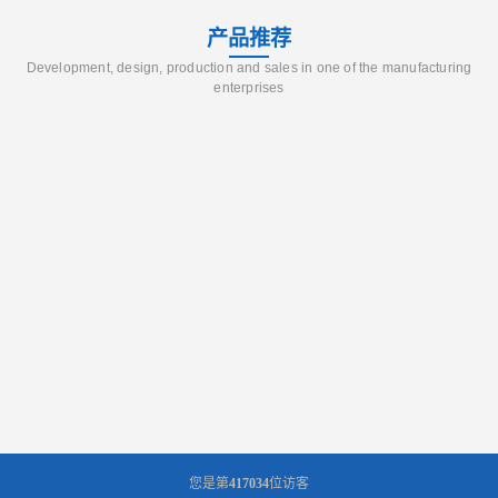
产品推荐
Development, design, production and sales in one of the manufacturing
enterprises
您是第
417034
位访客