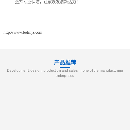
选择专业保洁，让家焕发清新活力！
http://www.bolinjz.com
产品推荐
Development, design, production and sales in one of the manufacturing
enterprises