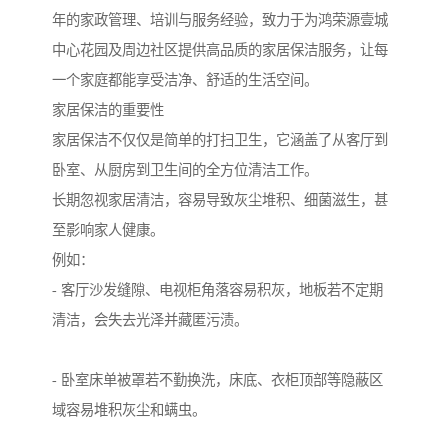
年的家政管理、培训与服务经验，致力于为鸿荣源壹城
中心花园及周边社区提供高品质的家居保洁服务，让每
一个家庭都能享受洁净、舒适的生活空间。
家居保洁的重要性
家居保洁不仅仅是简单的打扫卫生，它涵盖了从客厅到
卧室、从厨房到卫生间的全方位清洁工作。
长期忽视家居清洁，容易导致灰尘堆积、细菌滋生，甚
至影响家人健康。
例如：
- 客厅沙发缝隙、电视柜角落容易积灰，地板若不定期
清洁，会失去光泽并藏匿污渍。
- 卧室床单被罩若不勤换洗，床底、衣柜顶部等隐蔽区
域容易堆积灰尘和螨虫。