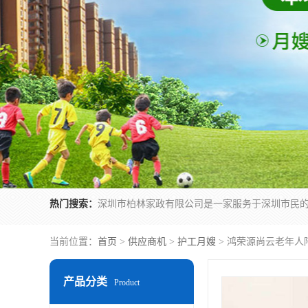
热门搜索：
当前位置：
首页
>
供应商机
>
护工月嫂
> 鸿荣源尚云老年人
产品分类
Product