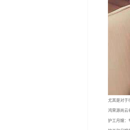
尤其是对于
鸿荣源尚云
护工月嫂：