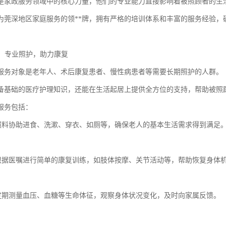
是家政服务领域中的核心力量，他们的专业能力直接影响着被照顾者的生
为莞深地区家庭服务的领**牌，拥有严格的培训体系和丰富的服务经验，
务：专业照护，助力康复
服务对象是老年人、术后康复患者、慢性病患者等需要长期照护的人群。
备基础的医疗护理知识，还能在生活起居上提供全方位的支持，帮助被照
服务包括：
活照料协助进食、洗漱、穿衣、如厕等，确保老人的基本生活需求得到满足
理根据医嘱进行简单的康复训练，如肢体按摩、关节活动等，帮助恢复身体
测定期测量血压、血糖等生命体征，观察身体状况变化，及时向家属反馈。