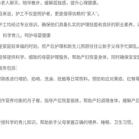
伴与老人聊天、陪伴散步，缓解孤独感，提升心理健康。
庭来说，护工不仅是照护者，更是值得信赖的“家人”。
护工均经过专业培训，确保他们具备扎实的护理技能和良好的职业素养，
务：科学育儿，呵护母婴健康
是家庭较幸福的时刻，但产后护理和新生儿照顾往往让新手父母手忙脚乱
能够提供科学、细致的母婴护理服务，帮助产妇恢复身体，同时确保宝宝
服务包括：
护理熟练进行喂奶、拍嗝、洗澡、抚触等日常照料，预防和应对黄疸、红臀
理制作营养均衡的月子餐，指导产后恢复锻炼，帮助产妇调理身体，缓解产
导传授科学的育儿知识，帮助新手父母掌握正确的喂养、睡眠、卫生习惯。