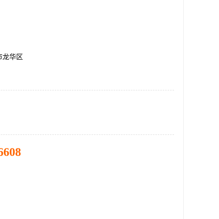
市龙华区
6608