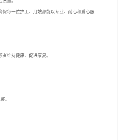
活质量。
确保每一位护工、月嫂都能以专业、耐心和爱心服
顾者维持健康、促进康复。
。
机能。