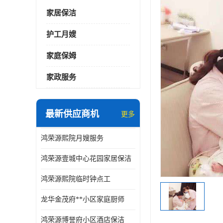
家居保洁
护工月嫂
家庭保姆
家政服务
最新供应商机
更多
鸿荣源熙院月嫂服务
鸿荣源壹城中心花园家居保洁
鸿荣源熙院临时钟点工
龙华金茂府**小区家庭厨师
鸿荣源博誉府小区酒店保洁