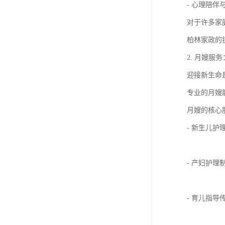
- 心理陪
对于许多家
柏林家政的
2. 月嫂服
迎接新生命
专业的月嫂
月嫂的核心
- 新生儿
- 产妇护
- 育儿指