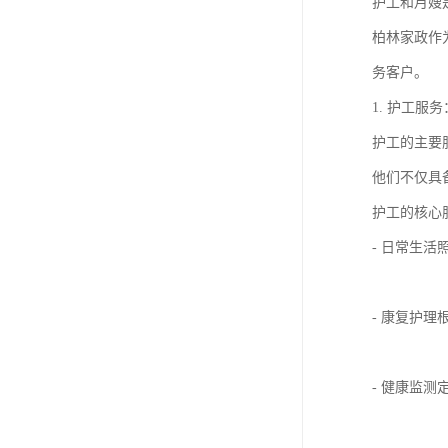
护工和月嫂
柏林家政作
务客户。
1. 护工服
护工的主要
他们不仅具
护工的核心
- 日常生
- 康复护
- 健康监