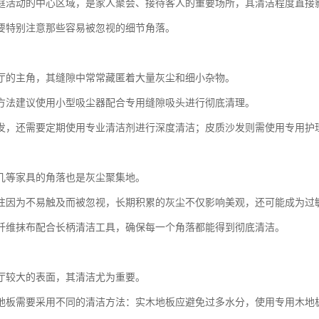
庭活动的中心区域，是家人聚会、接待客人的重要场所，其清洁程度直接
要特别注意那些容易被忽视的细节角落。
厅的主角，其缝隙中常常藏匿着大量灰尘和细小杂物。
方法建议使用小型吸尘器配合专用缝隙吸头进行彻底清理。
发，还需要定期使用专业清洁剂进行深度清洁；皮质沙发则需使用专用护
几等家具的角落也是灰尘聚集地。
往因为不易触及而被忽视，长期积累的灰尘不仅影响美观，还可能成为过
纤维抹布配合长柄清洁工具，确保每一个角落都能得到彻底清洁。
厅较大的表面，其清洁尤为重要。
地板需要采用不同的清洁方法：实木地板应避免过多水分，使用专用木地