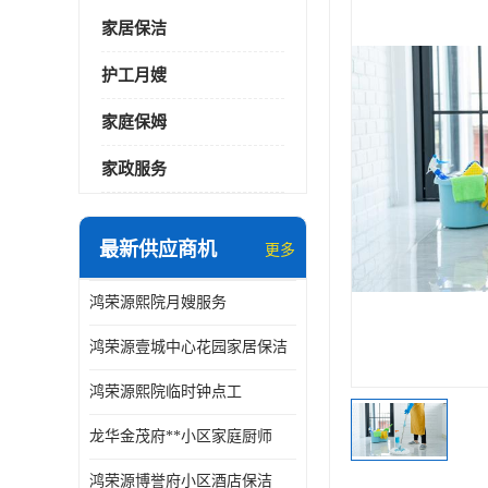
家居保洁
护工月嫂
家庭保姆
家政服务
最新供应商机
更多
鸿荣源熙院月嫂服务
鸿荣源壹城中心花园家居保洁
鸿荣源熙院临时钟点工
龙华金茂府**小区家庭厨师
鸿荣源博誉府小区酒店保洁