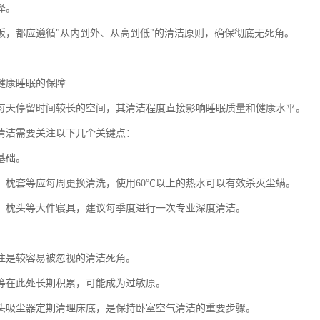
泽。
板，都应遵循"从内到外、从高到低"的清洁原则，确保彻底无死角。
健康睡眠的保障
每天停留时间较长的空间，其清洁程度直接影响睡眠质量和健康水平。
清洁需要关注以下几个关键点：
基础。
、枕套等应每周更换清洗，使用60℃以上的热水可以有效杀灭尘螨。
、枕头等大件寝具，建议每季度进行一次专业深度清洁。
往是较容易被忽视的清洁死角。
等在此处长期积累，可能成为过敏原。
头吸尘器定期清理床底，是保持卧室空气清洁的重要步骤。