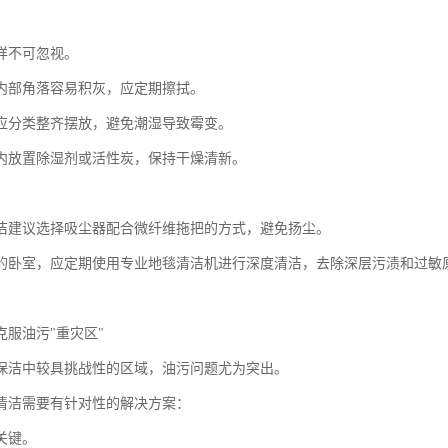
样不可忽视。
内部角落容易积灰，应定期擦拭。
应分类整齐摆放，避免潮湿导致霉变。
内放置除湿剂或活性炭，保持干燥清新。
洁建议选择吸尘器配合微纤维拖把的方式，避免扬尘。
的卧室，应定期使用专业地毯清洁机进行深度清洁，去除深层污渍和过敏
克服油污"重灾区"
保洁中较具挑战性的区域，油污问题尤为突出。
清洁需要有针对性的解决方案：
关键。