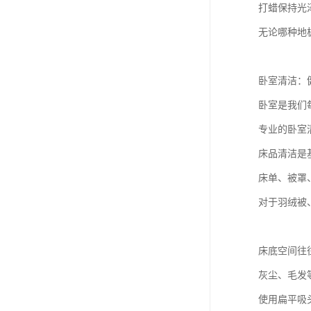
打蜡保持光
无论哪种地
卧室清洁：
卧室是我们
专业的卧室
床品清洁是
床单、被罩
对于羽绒被
床底空间往
灰尘、毛发
使用扁平吸