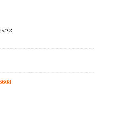
市龙华区
6608