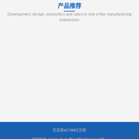
产品推荐
Development, design, production and sales in one of the manufacturing
enterprises
您是第
417394
位访客