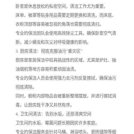
卧室是休息放松的私密空间，清洁工作尤为重要。
床单、被罩等贴身用品需要定期更换和清洗，而床底、
衣柜顶部等容易被忽视的角落也需要彻底清扫。
专业的保洁团队会使用高效除尘工具，确保卧室空气清
新，减少螨虫和灰尘对呼吸健康的影响。
3. 厨房清洁：彻底克服油污“重灾区”
厨房是家居保洁中较具挑战性的区域，尤其是炉灶、抽
油烟机等地方容易积累顽固油渍。
专业的保洁人员会使用强力去污剂反复擦拭，确保油污
彻底清除。
同时，橱柜内部物品会被重新整理摆放，并进行擦拭消
毒，让厨房既干净又井然有序。
4. 卫生间清洁：告别水垢，还原清爽空间
卫生间的水垢、霉菌问题长期困扰许多家庭。
专业的保洁服务会针对马桶、淋浴喷头、瓷砖缝隙等细