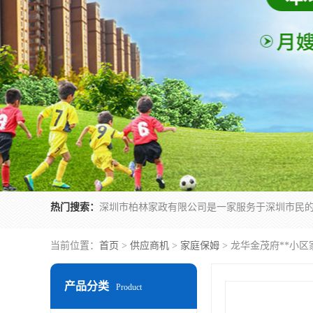
热门搜索：
当前位置：
首页
>
供应商机
>
家庭保姆
> 龙华金茂府**小
产品分类
Product