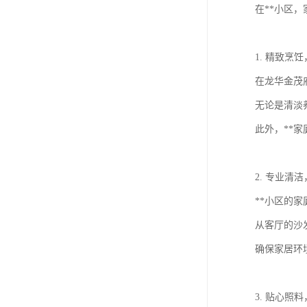
在**小区
1. 精致烹
在龙华金茂
无论是清淡
此外，**
2. 专业清
**小区的
从客厅的沙
确保家居环
3. 贴心照