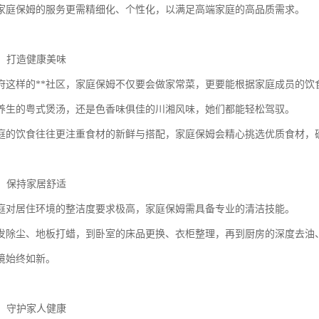
，家庭保姆的服务更需精细化、个性化，以满足高端家庭的高品质需求。
饪，打造健康美味
府这样的**社区，家庭保姆不仅要会做家常菜，更要能根据家庭成员的饮
养生的粤式煲汤，还是色香味俱佳的川湘风味，她们都能轻松驾驭。
家庭的饮食往往更注重食材的新鲜与搭配，家庭保姆会精心挑选优质食材，
洁，保持家居舒适
家庭对居住环境的整洁度要求极高，家庭保姆需具备专业的清洁技能。
发除尘、地板打蜡，到卧室的床品更换、衣柜整理，再到厨房的深度去油
境始终如新。
料，守护家人健康