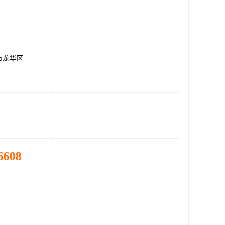
市龙华区
6608