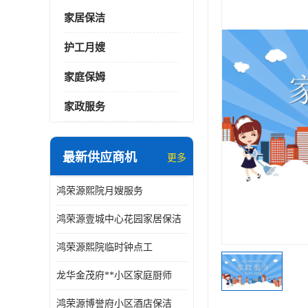
家居保洁
护工月嫂
家庭保姆
家政服务
最新供应商机
更多
鸿荣源熙院月嫂服务
鸿荣源壹城中心花园家居保洁
鸿荣源熙院临时钟点工
龙华金茂府**小区家庭厨师
鸿荣源博誉府小区酒店保洁