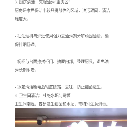
3. 厨房清洁：克服油污“重灾区”
厨房是家居保洁中较具挑战性的区域，油污顽固，清洁
难度大。
- 抽油烟机与炉灶使用强力去油污剂分解顽固油渍，确
保排烟畅通。
- 橱柜与台面擦拭柜门、抽屉内部，整理厨具，避免油
污长期附着。
- 冰箱清洁断电后彻底除霜、去味，防止细菌滋生。
4. 卫生间清洁：杜绝水垢与霉菌
卫生间潮湿，容易滋生细菌和水垢，需特别注意消毒。