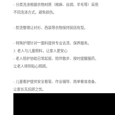
- 分类洗涤根据衣物材质（棉麻、丝绸、羊毛等）采用
不同洗涤方式，避免损伤。
- 熨烫整理让衬衫、西装等衣物保持挺括有型。
- 特殊护理针对**面料提供专业去渍、保养服务。
3. 老人与儿童照料，让家人更安心
- 老人陪护协助日常起居、陪伴散步、按时提醒服药，
让老人得到贴心照顾。
- 儿童看护提供安全看管、作业辅导、简单餐食准备，
让家长无后顾之忧。