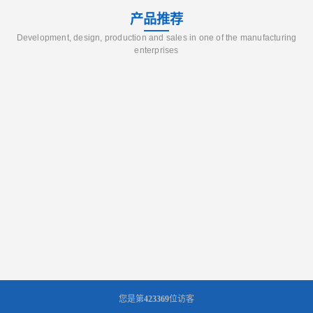
产品推荐
Development, design, production and sales in one of the manufacturing
enterprises
您是第
423369
位访客