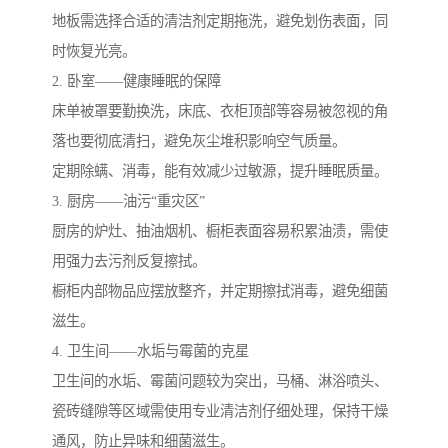
地板需选择合适的清洁剂定期拖洗，避免划伤表面，同
时恢复光亮。
2. 卧室——健康睡眠的保障
床单被罩要勤换洗，床底、衣柜顶部等容易被忽视的角
落也要彻底清扫，避免灰尘堆积影响空气质量。
定期除螨、消毒，能有效减少过敏源，提升睡眠质量。
3. 厨房——油污“重灾区”
厨房的炉灶、抽油烟机、橱柜表面容易积累油渍，需使
用强力去污剂反复擦拭。
橱柜内部物品应摆放整齐，并定期擦拭消毒，避免细菌
滋生。
4. 卫生间——水垢与霉菌的克星
卫生间的水垢、霉菌问题较为突出，马桶、淋浴喷头、
瓷砖缝隙等区域需使用专业清洁剂仔细处理，保持干燥
通风，防止异味和细菌滋生。