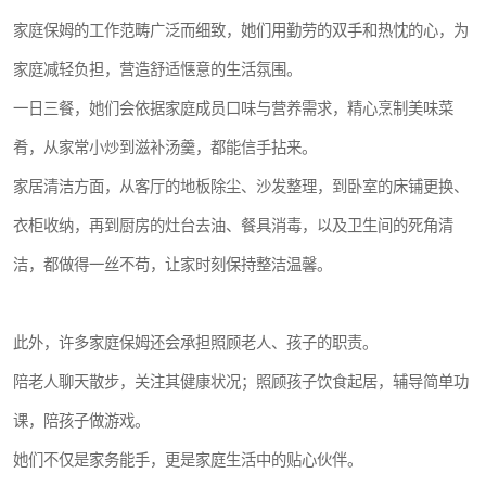
家庭保姆的工作范畴广泛而细致，她们用勤劳的双手和热忱的心，为
家庭减轻负担，营造舒适惬意的生活氛围。
一日三餐，她们会依据家庭成员口味与营养需求，精心烹制美味菜
肴，从家常小炒到滋补汤羹，都能信手拈来。
家居清洁方面，从客厅的地板除尘、沙发整理，到卧室的床铺更换、
衣柜收纳，再到厨房的灶台去油、餐具消毒，以及卫生间的死角清
洁，都做得一丝不苟，让家时刻保持整洁温馨。
此外，许多家庭保姆还会承担照顾老人、孩子的职责。
陪老人聊天散步，关注其健康状况；照顾孩子饮食起居，辅导简单功
课，陪孩子做游戏。
她们不仅是家务能手，更是家庭生活中的贴心伙伴。