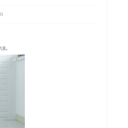
5
气息。