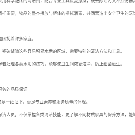
采用科学配比的清洁剂，配合专业工具反复擦拭，既去除油污又不损伤器
同样重要，物品的整齐摆放与柜体的擦拭消毒，共同营造出安全卫生的烹
题困扰着许多家庭。
、瓷砖缝隙这些容易积累水垢的区域，需要特别的清洁方法和工具。
握着处理各类水垢的技巧，能够使卫生间恢复洁净，防止细菌滋生。
服务的品质保证
仅仅是一纸证书，更是专业素养和服务质量的体现。
保洁人员，不仅掌握各类清洁技能，更了解不同材质家具的保养方法，能