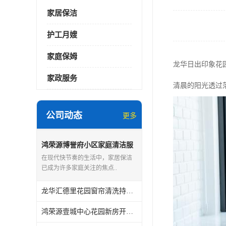
家居保洁
护工月嫂
家庭保姆
龙华日出印象花
家政服务
清晨的阳光透过
公司动态
更多
鸿荣源博誉府小区家庭清洁服
务怎么样
在现代快节奏的生活中，家居保洁
已成为许多家庭关注的焦点..
龙华汇德里花园窗帘清洗持证上岗
鸿荣源壹城中心花园新房开荒保洁怎么样