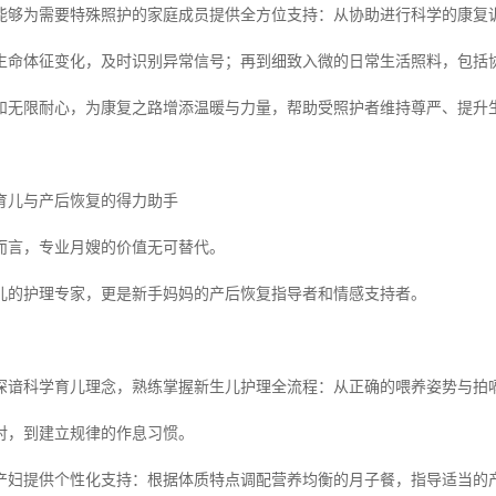
能够为需要特殊照护的家庭成员提供全方位支持：从协助进行科学的康复
生命体征变化，及时识别异常信号；再到细致入微的日常生活照料，包括
和无限耐心，为康复之路增添温暖与力量，帮助受照护者维持尊严、提升
育儿与产后恢复的得力助手
而言，专业月嫂的价值无可替代。
儿的护理专家，更是新手妈妈的产后恢复指导者和情感支持者。
深谙科学育儿理念，熟练掌握新生儿护理全流程：从正确的喂养姿势与拍
对，到建立规律的作息习惯。
产妇提供个性化支持：根据体质特点调配营养均衡的月子餐，指导适当的