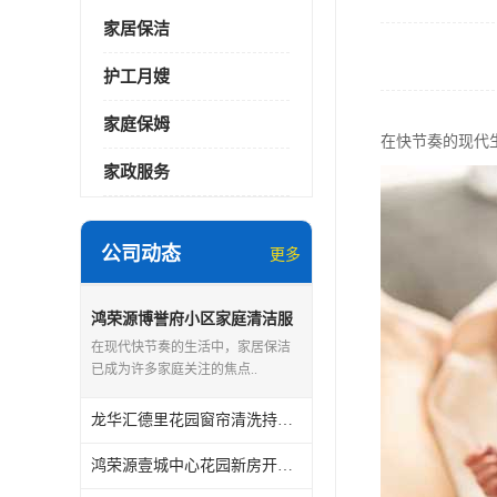
家居保洁
护工月嫂
家庭保姆
在快节奏的现代
家政服务
公司动态
更多
鸿荣源博誉府小区家庭清洁服
务怎么样
在现代快节奏的生活中，家居保洁
已成为许多家庭关注的焦点..
龙华汇德里花园窗帘清洗持证上岗
鸿荣源壹城中心花园新房开荒保洁怎么样