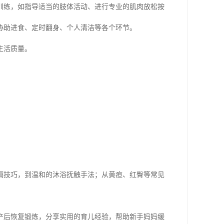
训练，如指导适当的肢体活动、进行专业的肌肉放松按
协助进食、定时翻身、个人清洁等各个环节。
生活质量。
嗝技巧，到温和的沐浴抚触手法；从黄疸、红臀等常见
产后恢复锻炼，分享实用的育儿经验，帮助新手妈妈缓