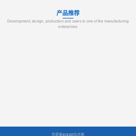
产品推荐
Development, design, production and sales in one of the manufacturing
enterprises
您是第
424343
位访客