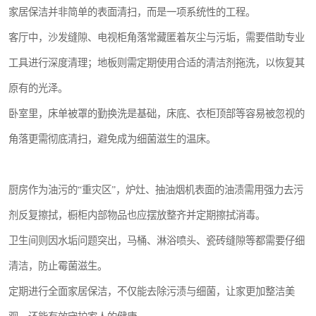
家居保洁并非简单的表面清扫，而是一项系统性的工程。
客厅中，沙发缝隙、电视柜角落常藏匿着灰尘与污垢，需要借助专业
工具进行深度清理；地板则需定期使用合适的清洁剂拖洗，以恢复其
原有的光泽。
卧室里，床单被罩的勤换洗是基础，床底、衣柜顶部等容易被忽视的
角落更需彻底清扫，避免成为细菌滋生的温床。
厨房作为油污的“重灾区”，炉灶、抽油烟机表面的油渍需用强力去污
剂反复擦拭，橱柜内部物品也应摆放整齐并定期擦拭消毒。
卫生间则因水垢问题突出，马桶、淋浴喷头、瓷砖缝隙等都需要仔细
清洁，防止霉菌滋生。
定期进行全面家居保洁，不仅能去除污渍与细菌，让家更加整洁美