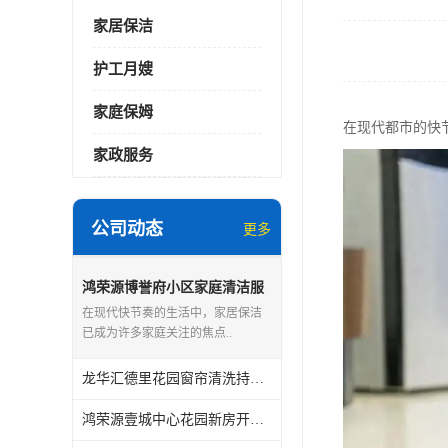
家居保洁
护工月嫂
家庭保姆
在现代都市的快
家政服务
公司动态
更多
鸿荣源博誉府小区家庭清洁服
务怎么样
在现代快节奏的生活中，家居保洁
已成为许多家庭关注的焦点..
龙华汇德里花园窗帘清洗持证上岗
鸿荣源壹城中心花园新房开荒保洁怎么样