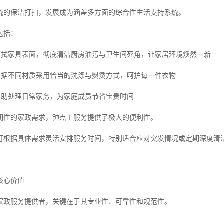
统的保洁打扫，发展成为涵盖多方面的综合性生活支持系统。
包括：
致擦拭家具表面，彻底清洁厨房油污与卫生间死角，让家居环境焕然一新
理根据不同材质采用恰当的洗涤与熨烫方式，呵护每一件衣物
助帮助处理日常家务，为家庭成员节省宝贵时间
期性的家政需求，钟点工服务提供了极大的便利性。
可根据具体需求灵活安排服务时间，特别适合应对突发情况或定期深度清
核心价值
家政服务提供者，关键在于其专业性、可靠性和规范性。