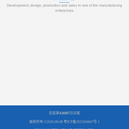
Development, design, production and sales in one of the manufacturing
enterprises
您是第
426087
位访客
版权所有 ©2026-08-08
粤ICP备2025416647号-1