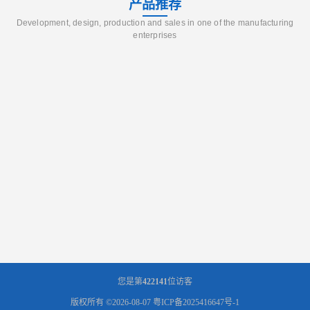
产品推荐
Development, design, production and sales in one of the manufacturing
enterprises
您是第
422141
位访客
版权所有 ©2026-08-07
粤ICP备2025416647号-1