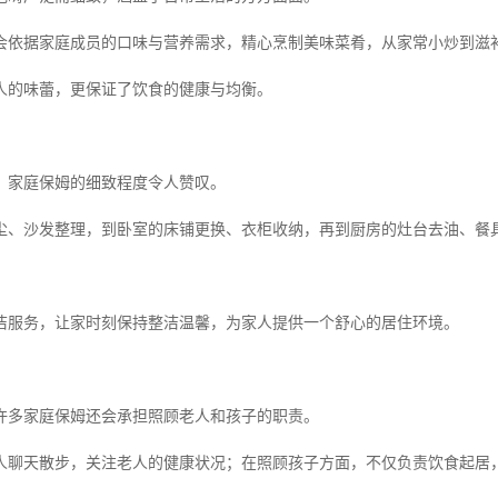
会依据家庭成员的口味与营养需求，精心烹制美味菜肴，从家常小炒到滋
人的味蕾，更保证了饮食的健康与均衡。
，家庭保姆的细致程度令人赞叹。
尘、沙发整理，到卧室的床铺更换、衣柜收纳，再到厨房的灶台去油、餐
洁服务，让家时刻保持整洁温馨，为家人提供一个舒心的居住环境。
许多家庭保姆还会承担照顾老人和孩子的职责。
人聊天散步，关注老人的健康状况；在照顾孩子方面，不仅负责饮食起居