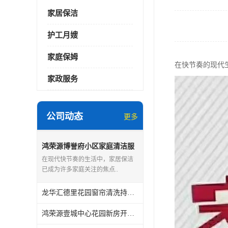
家居保洁
护工月嫂
家庭保姆
在快节奏的现代
家政服务
公司动态
更多
鸿荣源博誉府小区家庭清洁服
务怎么样
在现代快节奏的生活中，家居保洁
已成为许多家庭关注的焦点..
龙华汇德里花园窗帘清洗持证上岗
鸿荣源壹城中心花园新房开荒保洁怎么样