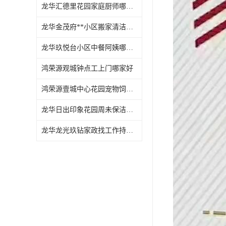
龙华汇德里花园家庭厨师哪家好
龙华金茂府**小区搬家清洁怎么样
龙华玖悦台小区中餐阿姨哪家好
鸿荣源观城钟点工上门哪家好
鸿荣源壹城中心花园宠物饲养上门服务哪家好
龙华日出印象花园周未保洁持证上岗
龙华龙光玖钻家政找工作持证上岗