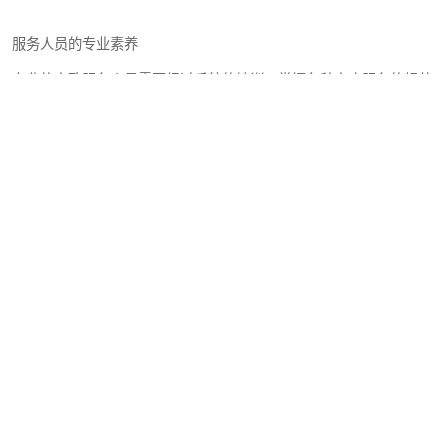
服务人员的专业素养
专业的家政服务人员需要经过系统的培训，掌握各种家庭服务的规范
技能。
从不同材质家具的清洁保养，到各种衣物的洗护熨烫，再到特殊人群
的照料技巧，都需要专业的知识和经验。
优秀家政人员的价值不仅在于完成任务，更在于他们能够以专业的方
式呵护家庭的每一个细节。
服务的灵活性与个性化
每个家庭的需求都是独特的，因此优秀的家政服务应当提供灵活多样
的选择。
无论是定期全面清洁，还是针对特定区域的深度保洁；无论是长期的