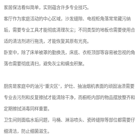
家居保洁看似简单，实则蕴含许多专业技巧。
客厅作为家庭活动的中心区域，沙发缝隙、电视柜角落常常藏污纳
垢，需要专业工具才能彻底清理灰尘；不同类型的地板也需要使用合
适的清洁剂进行拖洗，才能恢复其原有光亮。
卧室中，除了床单被罩的勤换洗，床底、衣柜顶部等容易被忽视的角
落也需要彻底清扫，避免灰尘和螨虫积聚。
厨房是家庭中的油污“重灾区”，炉灶、抽油烟机表面的顽固油渍需要
专业去污剂和反复擦拭才能清除干净，而橱柜内部的物品摆放整齐和
定期擦拭消毒同样重要。
卫生间则面临水垢问题，马桶、淋浴喷头、瓷砖缝隙等部位都需要仔
细清洁，防止细菌滋生。