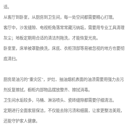
适。
从客厅到卧室，从厨房到卫生间，每一处空间都需要精心打理。
客厅中，沙发缝隙、电视柜角落常常藏污纳垢，需要用专业工具清理
灰尘；地板定期用合适的清洁剂拖洗，才能恢复光亮。
卧室里，床单被罩勤换洗，床底、衣柜顶部等易被忽视的地方也要彻
底清扫。
厨房是油污的“重灾区”，炉灶、抽油烟机表面的油渍需要用强力去污
剂反复擦拭，橱柜内部物品摆放整齐、擦拭消毒。
卫生间水垢较多，马桶、淋浴喷头、瓷砖缝隙都需要仔细清洁。
定期进行全面家居保洁，不仅能去除污渍和细菌，让家更整洁美观，
还能守护家人健康。