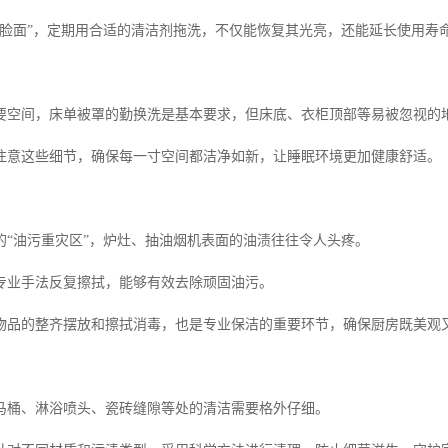
“脸面”，定期用合适的清洁剂拖洗，不仅能恢复其光亮，还能延长使用寿
要空间，床单被罩的勤换洗是基本要求，但床底、衣柜顶部等易被忽视的
注意这些细节，确保每一寸空间都洁净如新，让睡眠环境更加健康舒适。
的“油污重灾区”，炉灶、抽油烟机表面的油渍往往令人头疼。
专业手法反复擦拭，能够有效去除顽固油污。
物品的整齐摆放和擦拭消毒，也是专业保洁的重要环节，确保厨房既美观
马桶、淋浴喷头、瓷砖缝隙等处的清洁需要格外仔细。