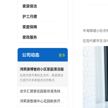
家居保洁
护工月嫂
家庭保姆
中海锦城小区衣
家政服务
在现代都市生活
公司动态
更多
鸿荣源博誉府小区家庭清洁服
务怎么样
在现代快节奏的生活中，家居保洁
已成为许多家庭关注的焦点..
龙华汇德里花园窗帘清洗持证上岗
鸿荣源壹城中心花园新房开荒保洁怎么样