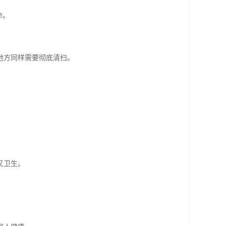
命。
地方同样需要彻底清扫。
又卫生。