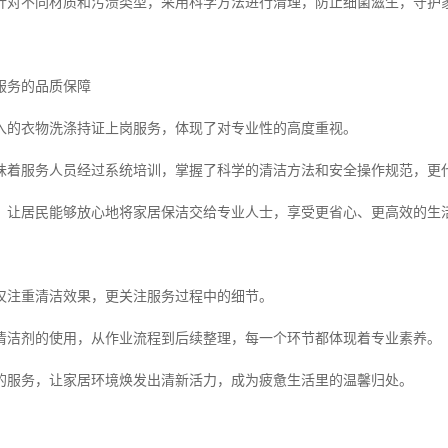
针对不同材质和污渍类型，采用科学方法进行清理，防止细菌滋生，守护
服务的品质保障
入的衣物洗涤持证上岗服务，体现了对专业性的高度重视。
味着服务人员经过系统培训，掌握了科学的清洁方法和安全操作规范，更
，让居民能够放心地将家居保洁交给专业人士，享受更省心、更高效的生
仅注重清洁效果，更关注服务过程中的细节。
清洁剂的使用，从作业流程到后续整理，每一个环节都体现着专业素养。
的服务，让家居环境焕发出清新活力，成为疲惫生活里的温馨归处。