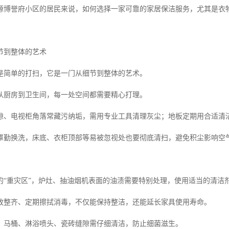
源博誉府小区的居民来说，如何选择一家可靠的家居保洁服务，尤其是衣
节到整体的艺术
是简单的打扫，它是一门从细节到整体的艺术。
从厨房到卫生间，每一处空间都需要精心打理。
隙、电视柜角落常藏污纳垢，需用专业工具清理灰尘；地板定期用合适清
罩勤换洗，床底、衣柜顶部等易被忽视处也要彻底清扫，避免积尘影响空
的“重灾区”，炉灶、抽油烟机表面的油渍需要特别处理，使用适当的清洁
放整齐、定期擦拭消毒，不仅能保持整洁，还能延长家具使用寿命。
，马桶、淋浴喷头、瓷砖缝隙需仔细清洁，防止细菌滋生。