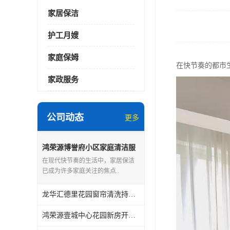
家居保洁
护工月嫂
家庭保姆
在快节奏的都市
家政服务
公司动态
更多
鸿荣源博誉府小区家庭清洁服
务怎么样
在现代快节奏的生活中，家居保洁
已成为许多家庭关注的焦点..
龙华汇德里花园窗帘清洗持证上岗
鸿荣源壹城中心花园新房开荒保洁怎么样