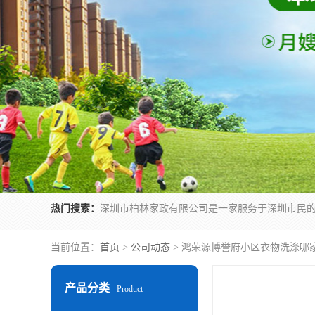
热门搜索：
当前位置：
首页
>
公司动态
> 鸿荣源博誉府小区衣物洗涤哪
产品分类
Product