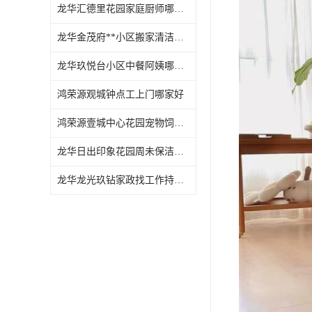
龙华汇德里花园家庭厨师哪家好
龙华金茂府**小区搬家清洁怎么样
龙华玖悦台小区中餐阿姨哪家好
鸿荣源观城钟点工上门哪家好
鸿荣源壹城中心花园宠物饲养上门服务哪家好
龙华日出印象花园周未保洁持证上岗
龙华龙光玖钻家政找工作持证上岗