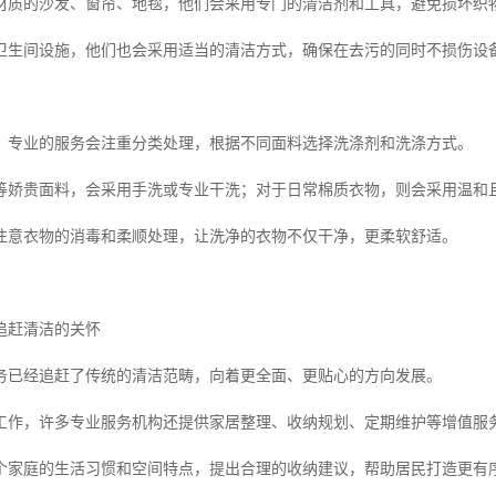
材质的沙发、窗帘、地毯，他们会采用专门的清洁剂和工具，避免损坏织
卫生间设施，他们也会采用适当的清洁方式，确保在去污的同时不损伤设
，专业的服务会注重分类处理，根据不同面料选择洗涤剂和洗涤方式。
等娇贵面料，会采用手洗或专业干洗；对于日常棉质衣物，则会采用温和
注意衣物的消毒和柔顺处理，让洗净的衣物不仅干净，更柔软舒适。
追赶清洁的关怀
务已经追赶了传统的清洁范畴，向着更全面、更贴心的方向发展。
工作，许多专业服务机构还提供家居整理、收纳规划、定期维护等增值服
个家庭的生活习惯和空间特点，提出合理的收纳建议，帮助居民打造更有