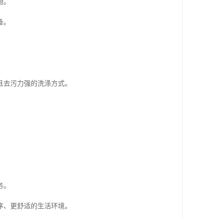
物。
备。
且去污力强的洗涤方式。
务。
序、更舒适的生活环境。