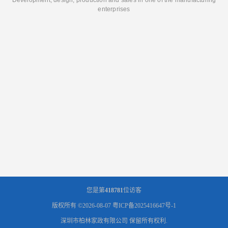
Development, design, production and sales in one of the manufacturing
enterprises
您是第
418781
位访客
版权所有 ©2026-08-07
粤ICP备2025416647号-1
深圳市柏林家政有限公司
保留所有权利.