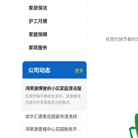
家居保洁
护工月嫂
家庭保姆
在现代快节奏的
家政服务
公司动态
更多
鸿荣源博誉府小区家庭清洁服
务怎么样
在现代快节奏的生活中，家居保洁
已成为许多家庭关注的焦点..
龙华汇德里花园窗帘清洗持证上岗
鸿荣源壹城中心花园新房开荒保洁怎么样