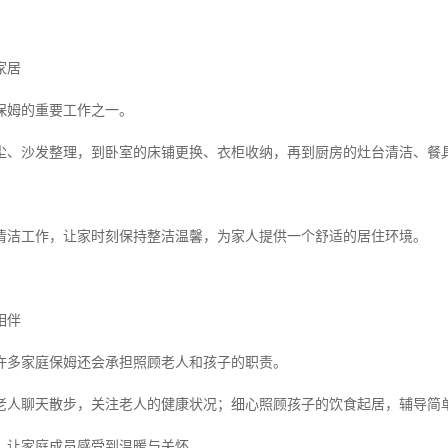
家居
保姆的重要工作之一。
尘、沙发整理，到卧室的床铺更换、衣柜收纳，再到厨房的灶台清洁、餐
清洁工作，让家时刻保持整洁温馨，为家人提供一个舒适的居住环境。
相伴
许多家庭保姆还会承担照顾老人和孩子的职责。
老人聊天散步，关注老人的健康状况；细心照顾孩子的饮食起居，辅导简
，让家庭成员感受到温暖与关怀。