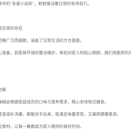
转中的“多面小齿轮”，默默推动着日常的有序前行。
而实用的存在
范畴广泛而细致，涵盖了日常生活的方方面面。
心准备，到家居环境的整洁维护，再到对家人的贴心照顾，她们用勤劳的
均衡
保姆会根据家庭成员的口味与营养需求，精心安排每日膳食。
还是滋补汤羹，都能信手拈来，既满足味蕾享受，又兼顾健康需求。
配食材，让每一餐都成为家人期待的美好时刻。