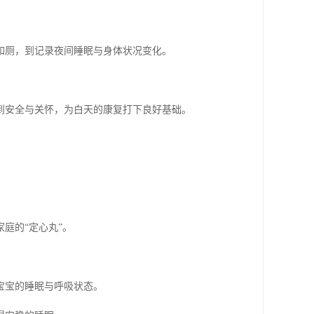
如厕，到记录夜间睡眠与身体状况变化。
到安全与关怀，为白天的康复打下良好基础。
庭的“定心丸”。
宝宝的睡眠与呼吸状态。