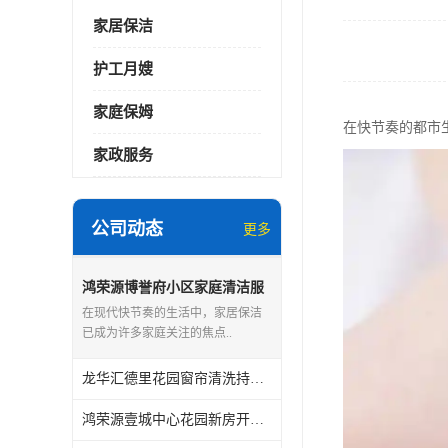
家居保洁
护工月嫂
家庭保姆
在快节奏的都市
家政服务
公司动态
更多
鸿荣源博誉府小区家庭清洁服
务怎么样
在现代快节奏的生活中，家居保洁
已成为许多家庭关注的焦点..
龙华汇德里花园窗帘清洗持证上岗
鸿荣源壹城中心花园新房开荒保洁怎么样