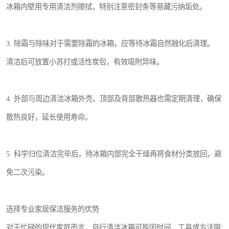
冰箱内壁用专用清洁剂擦拭，特别注意密封条等易藏污纳垢处。
3. 除霜与除味对于需要除霜的冰箱，应等待冰霜自然融化后清理。
清洁后可放置小苏打或活性炭包，有效吸附异味。
4. 外部与周边清洁冰箱外壳、顶部及背部散热器也需定期清理，确保
散热良好，延长使用寿命。
5. 科学归位清洁完毕后，待冰箱内部完全干燥再将食材分类放回，避
免二次污染。
选择专业家居保洁服务的优势
对于忙碌的现代家庭而言，自行清洁冰箱可能因时间、工具或方法限