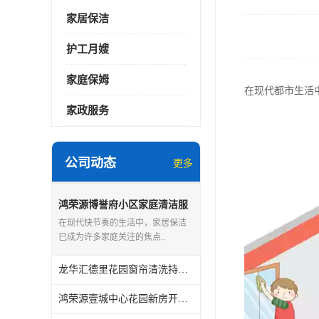
家居保洁
护工月嫂
家庭保姆
在现代都市生活
家政服务
公司动态
更多
鸿荣源博誉府小区家庭清洁服
务怎么样
在现代快节奏的生活中，家居保洁
已成为许多家庭关注的焦点..
龙华汇德里花园窗帘清洗持证上岗
鸿荣源壹城中心花园新房开荒保洁怎么样