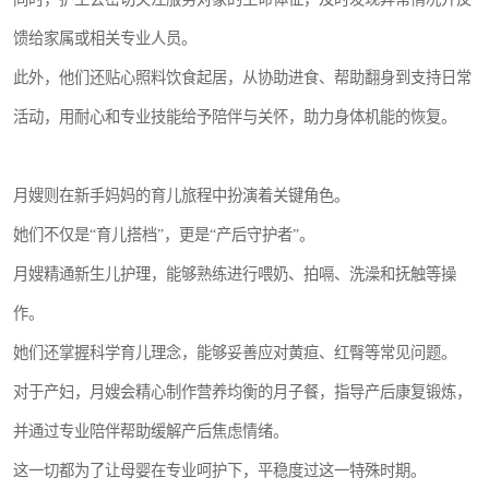
馈给家属或相关专业人员。
此外，他们还贴心照料饮食起居，从协助进食、帮助翻身到支持日常
活动，用耐心和专业技能给予陪伴与关怀，助力身体机能的恢复。
月嫂则在新手妈妈的育儿旅程中扮演着关键角色。
她们不仅是“育儿搭档”，更是“产后守护者”。
月嫂精通新生儿护理，能够熟练进行喂奶、拍嗝、洗澡和抚触等操
作。
她们还掌握科学育儿理念，能够妥善应对黄疸、红臀等常见问题。
对于产妇，月嫂会精心制作营养均衡的月子餐，指导产后康复锻炼，
并通过专业陪伴帮助缓解产后焦虑情绪。
这一切都为了让母婴在专业呵护下，平稳度过这一特殊时期。